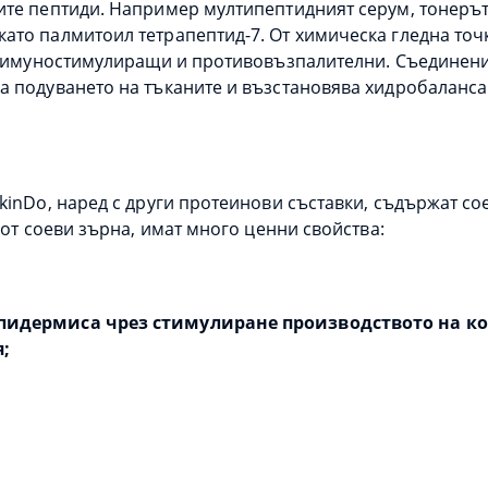
ите пептиди. Например мултипептидният серум, тонерът
ато палмитоил тетрапептид-7. От химическа гледна точ
са имуностимулиращи и противовъзпалителни. Съединени
 подуването на тъканите и възстановява хидробаланса 
kinDo, наред с други протеинови съставки, съдържат с
 от соеви зърна, имат много ценни свойства:
епидермиса чрез стимулиране производството на ко
;