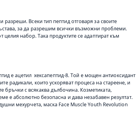
и разреши. Всеки тип пептид отговаря за своите
 състава, за да разрешим всички възможни проблеми.
т целия набор. Така продуктите се адаптират към
пептид е ацетил хексапептид-8. Той е мощен антиоксидант
те радикали, които ускоряват процеса на стареене, и
е бръчки с всякаква дълбочина. Козметиката,
реме е абсолютно безопасна и дава незабавен резултат.
душни мехурчета, маска Face Muscle Youth Revolution