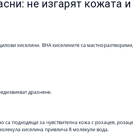
сни: не изгарят кожата и
лицилови киселини. BHA киселините са мастноразтворими,
редизвикват дразнене.
о са подходящи за чувствителна кожа с розацея, розаце
молекула киселина привлича 8 молекули вода.