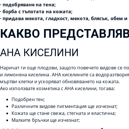
· подобряване на тена;
· борба с тъпотата на кожата;
· придава мекота, гладкост, мекота, блясък, обем и
КАКВО ПРЕДСТАВЛЯВ
AHA КИСЕЛИНИ
Наричат ​​ги още плодови, защото повечето видове се п
и лимонена киселина. AHA киселините са водоразтворим
мъртви клетки и ускоряват обновяването на кожата.
Ако използвате козметика с AHA киселини, тогава:
Подобрен тен;
Различните видове пигментация ще изчезнат;
Кожата ще стане свежа, стегната и еластична;
Малките бръчки ще изчезнат;