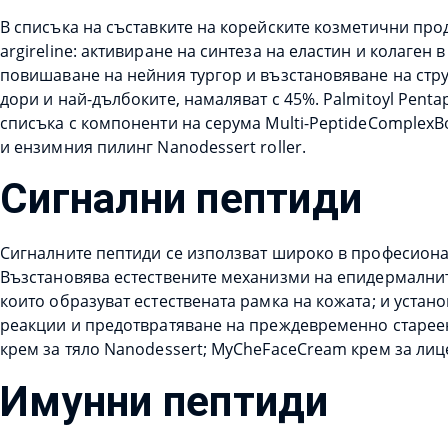
В списъка на съставките на корейските козметични прод
argireline: активиране на синтеза на еластин и колаге
повишаване на нейния тургор и възстановяване на струк
дори и най-дълбоките, намаляват с 45%. Palmitoyl Pent
списъка с компоненти на серума Multi-PeptideComplexBo
и ензимния пилинг Nanodessert roller.
Сигнални пептиди
Сигналните пептиди се използват широко в професионалн
Възстановява естествените механизми на епидермалните
които образуват естествената рамка на кожата; и устан
реакции и предотвратяване на преждевременно стареене
крем за тяло Nanodessert; MyCheFaceCream крем за лице
Имунни пептиди