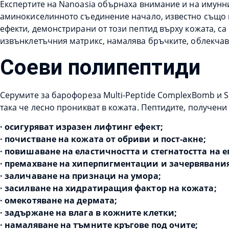
Експертите на Nanoasia обърнаха внимание и на имунн
аминокиселинното съединение начало, известно също к
ефекти, демонстрирани от този пептид върху кожата, 
извънклетъчния матрикс, намалява бръчките, облекчава
Соеви полипептиди
Серумите за барофореза Multi-Peptide ComplexBomb и S
така че лесно проникват в кожата. Пептидите, получени
· осигуряват изразен лифтинг ефект;
· почистване на кожата от обриви и пост-акне;
· повишаване на еластичността и стегнатостта на 
· премахване на хиперпигментации и зачервявания
· заличаване на признаци на умора;
· засилване на хидратиращия фактор на кожата;
· омекотяване на дермата;
· задържане на влага в кожните клетки;
· намаляване на тъмните кръгове под очите;