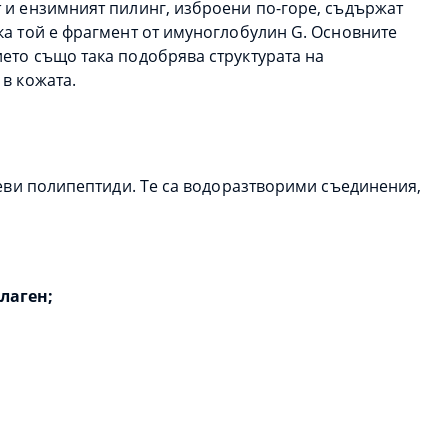
 и ензимният пилинг, изброени по-горе, съдържат
ка той е фрагмент от имуноглобулин G. Основните
ето също така подобрява структурата на
в кожата.
оеви полипептиди. Те са водоразтворими съединения,
лаген;