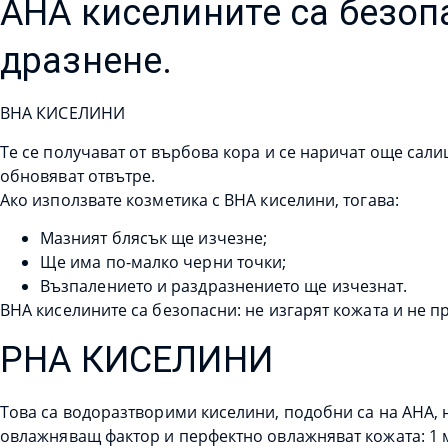
AHA киселините са безопа
дразнене.
BHA КИСЕЛИНИ
Те се получават от върбова кора и се наричат ​​още са
обновяват отвътре.
Ако използвате козметика с BHA киселини, тогава:
Мазният блясък ще изчезне;
Ще има по-малко черни точки;
Възпалението и раздразнението ще изчезнат.
BHA киселините са безопасни: не изгарят кожата и не п
PHA КИСЕЛИНИ
Това са водоразтворими киселини, подобни са на AHA, н
овлажняващ фактор и перфектно овлажняват кожата: 1 