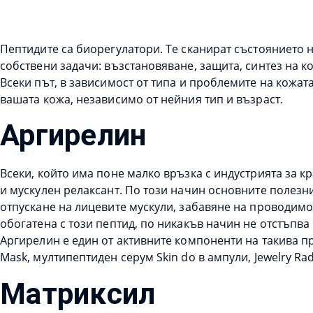
Пептидите са биорегулатори. Те сканират състоянието н
собствени задачи: възстановяване, защита, синтез на 
Всеки път, в зависимост от типа и проблемите на кожат
вашата кожа, независимо от нейния тип и възраст.
Аргирелин
Всеки, който има поне малко връзка с индустрията за кр
и мускулен релаксант. По този начин основните полезни
отпускане на лицевите мускули, забавяне на проводимо
обогатена с този пептид, по никакъв начин не отстъпва
Аргирелин е един от активните компоненти на такива пр
Mask, мултипептиден серум Skin do в ампули, Jewelry Rad
Матриксил