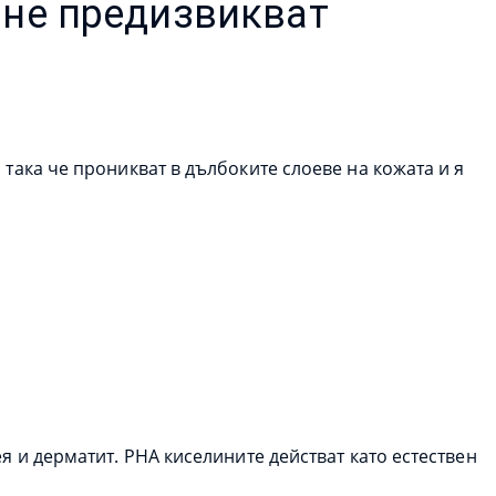
 не предизвикват
 така че проникват в дълбоките слоеве на кожата и я
я и дерматит. PHA киселините действат като естествен