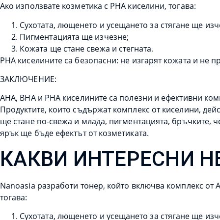
Ако използвате козметика с PHA киселини, тогава:
Сухотата, лющенето и усещането за стягане ще изч
Пигментацията ще изчезне;
Кожата ще стане свежа и стегната.
PHA киселините са безопасни: не изгарят кожата и не п
ЗАКЛЮЧЕНИЕ:
AHA, BHA и PHA киселините са полезни и ефективни комп
Продуктите, които съдържат комплекс от киселини, дейс
ще стане по-свежа и млада, пигментацията, бръчките, ч
ярък ще бъде ефектът от козметиката.
КАКВИ ИНТЕРЕСНИ 
Nanoasia разработи тонер, който включва комплекс от A
тогава:
Сухотата, лющенето и усещането за стягане ще изч