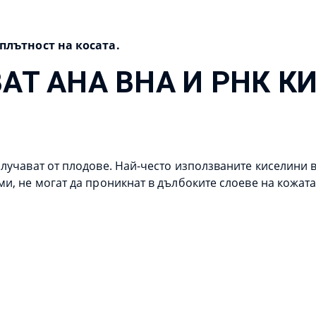
 плътност на косата.
АТ AHA BHA И РНК К
олучават от плодове. Най-често използваните киселини 
и, не могат да проникнат в дълбоките слоеве на кожата