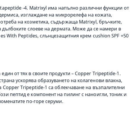
apeptide -4. Matrixyl има напълно различни функции от
пидермиса, изглаждане на микрорелефа на кожата,
отреба на козметика, съдържаща Matrixyl, бръчките,
 в дълбоките слоеве на дермата. Може да се намери в
es With Peptides, слънцезащитния крем cushion SPF +50
дин от тях в своите продукти – Copper Tripeptide-1.
страна ускорява образуването на колагенови влакна,
 Copper Tripeptide-1 са облекчаване на възпалителни
ози пептид е компонент на пилинг с наноигли, тоник и
поменатите по-горе серуми.