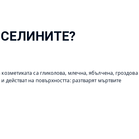
ИСЕЛИНИТЕ?
в козметиката са гликолова, млечна, ябълчена, гроздова
 и действат на повърхността: разтварят мъртвите