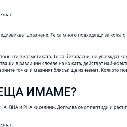
езнат;
редизвикват дразнене. Те са много подходящи за кожа с
оненти в козметиката. Те са безопасни, не увреждат кож
тващи в различни слоеве на кожата, действат най-ефект
ерните точки и мазният блясък ще изчезнат. Колкото пов
НЕЩА ИМАМЕ?
HA, BHA и PHA киселини. Допълва се от пептиди и расти
езнат;