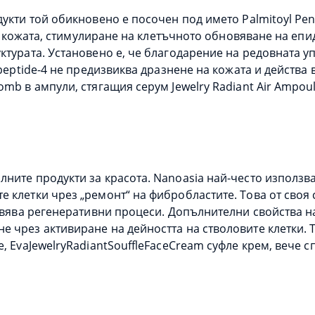
укти той обикновено е посочен под името Palmitoyl Pent
н в кожата, стимулиране на клетъчното обновяване на е
турата. Установено е, че благодарение на редовната уп
apeptide-4 не предизвиква дразнене на кожата и действа
mb в ампули, стягащия серум Jewelry Radiant Air Ampoul
ите продукти за красота. Nanoasia най-често използва е
 клетки чрез „ремонт“ на фибробластите. Това от своя 
овява регенеративни процеси. Допълнителни свойства на
 чрез активиране на дейността на стволовите клетки. Т
, EvaJewelryRadiantSouffleFaceCream суфле крем, вече с