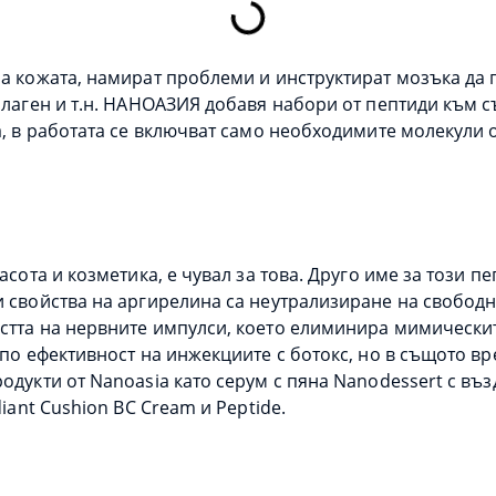
а кожата, намират проблеми и инструктират мозъка да г
колаген и т.н. НАНОАЗИЯ добавя набори от пептиди към
а, в работата се включват само необходимите молекули о
асота и козметика, е чувал за това. Друго име за този 
 свойства на аргирелина са неутрализиране на свободни
стта на нервните импулси, което елиминира мимическит
 по ефективност на инжекциите с ботокс, но в същото в
одукти от Nanoasia като серум с пяна Nanodessert с въз
iant Cushion BC Cream и Peptide.