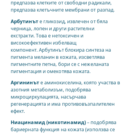
предпазва клетките от свободни радикали,
предпазва клетъчните мембрани от разпад.
Арбутинът
е гликозид, извлечен от бяла
черница, лопен и други растителни
екстракти. Това е нетоксичен и
високоефективен избелващ
компонент. Арбутинът блокира синтеза на
пигмента меланин в кожата, изсветлява
пигментните петна, бори се с нежеланата
пигментация и омекотява кожата.
Аргининът
е аминокиселина, която участва в
азотния метаболизъм, подобрява
микроциркулацията, насърчава
регенерацията и има противовъзпалителен
ефект.
Ниацинамид (никотинамид)
– подобрява
бариерната функция на кожата (използва се