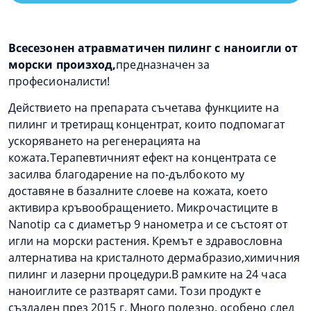
Всесезонен атравматичен пилинг с наноигли от
морски произход,
предназначен за
професионалисти!
Действието на препарата съчетава функциите на
пилинг и третиращ концентрат, които подпомагат
ускоряването на регенерацията на
кожата.Терапевтичният ефект на концентрата се
засилва благодарение на по-дълбокото му
доставяне в базалните слоеве на кожата, което
активира кръвообращението.
Микрочастиците в
Nanotip са с диаметър 9 нанометра и се състоят от
игли на морски растения. Кремът е здравословна
алтернатива на кристалното дермабразио,химичния
пилинг и лазерни процедури.В рамките на 24 часа
наноиглите се разтварят сами. Този продукт е
създаден през 2015 г. Много полезно, особено след