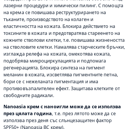
лазерни процедури и химически пилинг. С помощта
на крема се повишава реструктурирането на
тъканите, производството на колаген и
еластичността на кожата. Блокира действието на
токсините в кожата и предотвратява стареенето на
кожните стволови клетки, т.е. повишава жизнеността
на стволовите клетки. Намалява старческите бръчки,
изглажда релефа на кожата, омекотява кожата,
подобрява микроциркулацията и подпомага
регенерацията. Блокира синтеза на пигмент
меланин в кожата, изсветлява пигментните петна,
бори се с нежеланата пигментация и има
противовъзпалителен ефект. Защитава клетките от
свободните радикали.
Nanoasia крем с наноигли може да се използва
през цялата година
, т.е. през лятото може да се
използва през деня със слънцезащитен фактор
SPF50+ (Nanoasia BC крем).