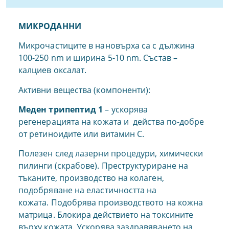
МИКРОДАННИ
Микрочастиците в нановърха са с дължина
100-250 nm и ширина 5-10 nm. Състав –
калциев оксалат.
Активни вещества (компоненти):
Меден трипептид 1
– ускорява
регенерацията на кожата и действа по-добре
от ретиноидите или витамин С.
Полезен след лазерни процедури, химически
пилинги (скрабове). Преструктуриране на
тъканите, производство на колаген,
подобряване на еластичността на
кожата. Подобрява производството на кожна
матрица. Блокира действието на токсините
върху кожата. Ускорява заздравяването на