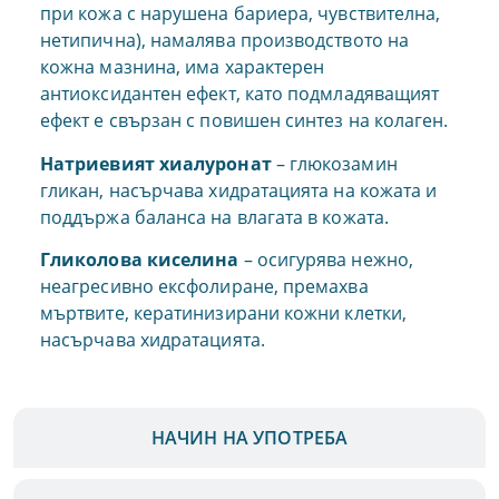
при кожа с нарушена бариера, чувствителна,
нетипична), намалява производството на
кожна мазнина, има характерен
антиоксидантен ефект, като подмладяващият
ефект е свързан с повишен синтез на колаген.
Натриевият хиалуронат
– глюкозамин
гликан, насърчава хидратацията на кожата и
поддържа баланса на влагата в кожата.
Гликолова киселина
– осигурява нежно,
неагресивно ексфолиране, премахва
мъртвите, кератинизирани кожни клетки,
насърчава хидратацията.
НАЧИН НА УПОТРЕБА