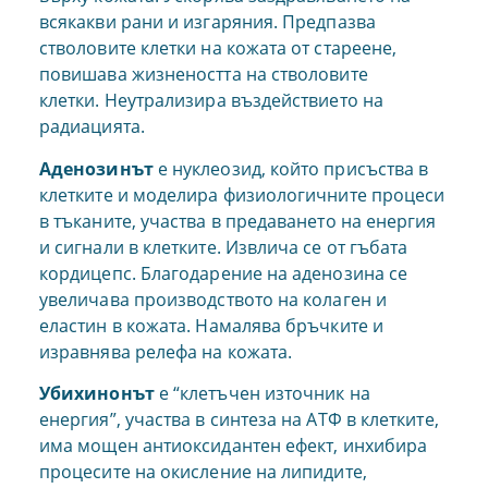
всякакви рани и изгаряния. Предпазва
стволовите клетки на кожата от стареене,
повишава жизнеността на стволовите
клетки. Неутрализира въздействието на
радиацията.
Аденозинът
е нуклеозид, който присъства в
клетките и моделира физиологичните процеси
в тъканите, участва в предаването на енергия
и сигнали в клетките. Извлича се от гъбата
кордицепс. Благодарение на аденозина се
увеличава производството на колаген и
еластин в кожата. Намалява бръчките и
изравнява релефа на кожата.
Убихинонът
е “клетъчен източник на
енергия”, участва в синтеза на АТФ в клетките,
има мощен антиоксидантен ефект, инхибира
процесите на окисление на липидите,